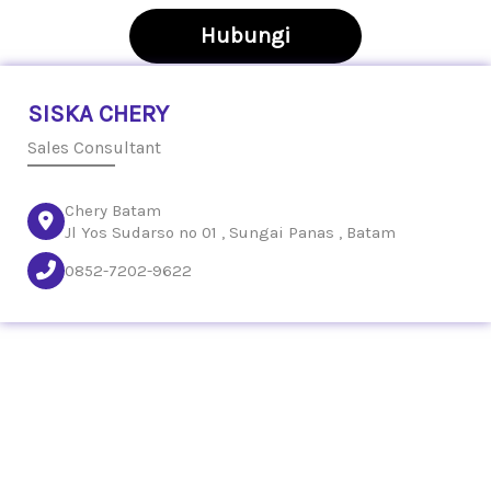
Hubungi
SISKA CHERY
Sales Consultant
Chery Batam
Jl Yos Sudarso no 01 , Sungai Panas , Batam
0852-7202-9622