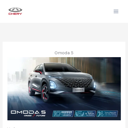
Lewati
ke
konten
Omoda 5