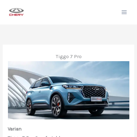
Lewati
ke
konten
Tiggo 7 Pro
Varian