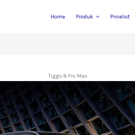
Home
Produk
Pricelist
Tiggo 8 Pro Max