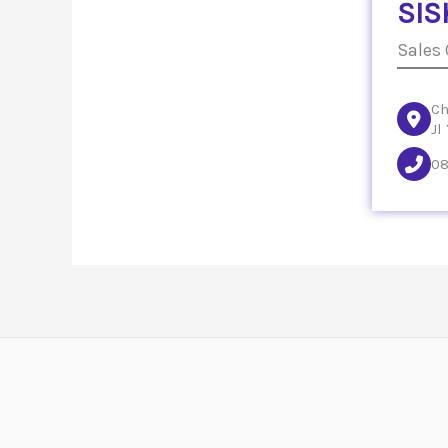
SIS
Sales
Ch
Jl
08