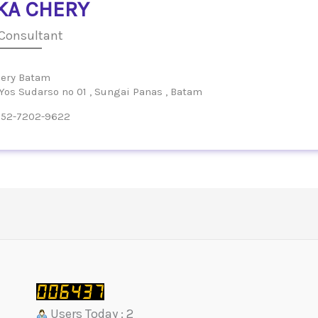
KA CHERY
 Consultant
ery Batam
 Yos Sudarso no 01 , Sungai Panas , Batam
52-7202-9622
Users Today : 2